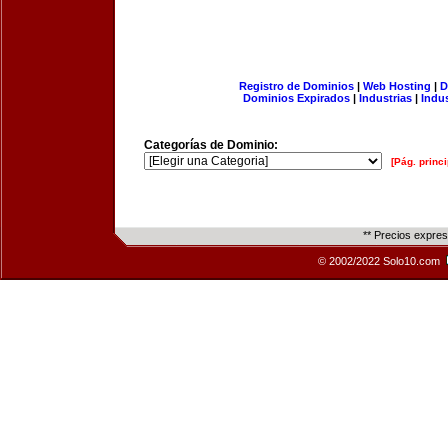
Registro de Dominios
|
Web Hosting
|
D
Dominios Expirados
|
Industrias
|
Indu
Categorías de Dominio:
[Pág. princi
** Precios expre
© 2002/2022 Solo10.com