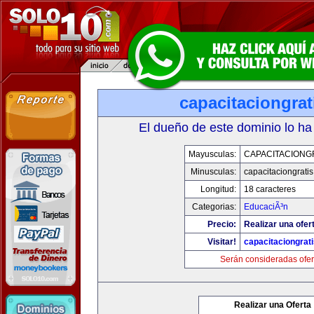
capacitaciongra
El dueño de este dominio lo ha
Mayusculas:
CAPACITACIONG
Minusculas:
capacitaciongrati
Longitud:
18 caracteres
Categorias:
EducaciÃ³n
Precio:
Realizar una ofer
Visitar!
capacitaciongrat
Serán consideradas ofer
Realizar una Oferta