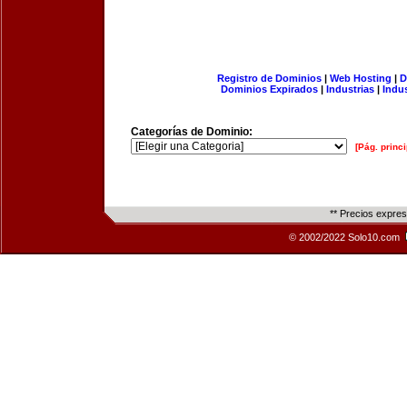
Registro de Dominios
|
Web Hosting
|
D
Dominios Expirados
|
Industrias
|
Indu
Categorías de Dominio:
[Pág. princi
** Precios expre
© 2002/2022 Solo10.com