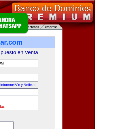
lar.com
 puesto en Venta
OM
,
InformaciÃ³n y Noticias
tas