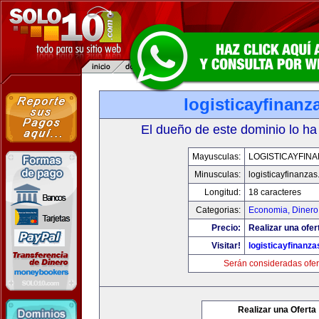
logisticayfinan
El dueño de este dominio lo ha
Mayusculas:
LOGISTICAYFIN
Minusculas:
logisticayfinanza
Longitud:
18 caracteres
Categorias:
Economia, Dinero
Precio:
Realizar una ofer
Visitar!
logisticayfinanz
Serán consideradas ofer
Realizar una Oferta