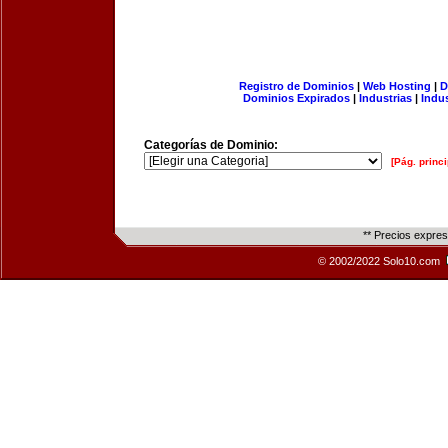
Registro de Dominios
|
Web Hosting
|
D
Dominios Expirados
|
Industrias
|
Indu
Categorías de Dominio:
[Pág. princi
** Precios expre
© 2002/2022 Solo10.com