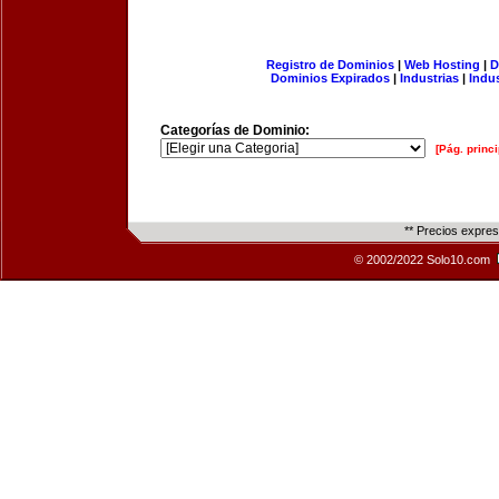
Registro de Dominios
|
Web Hosting
|
D
Dominios Expirados
|
Industrias
|
Indu
Categorías de Dominio:
[Pág. princi
** Precios expre
© 2002/2022 Solo10.com