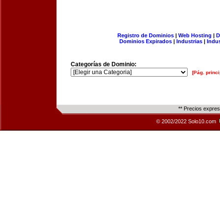
Registro de Dominios
|
Web Hosting
|
D
Dominios Expirados
|
Industrias
|
Indu
Categorías de Dominio:
[Pág. princi
** Precios expre
© 2002/2022 Solo10.com