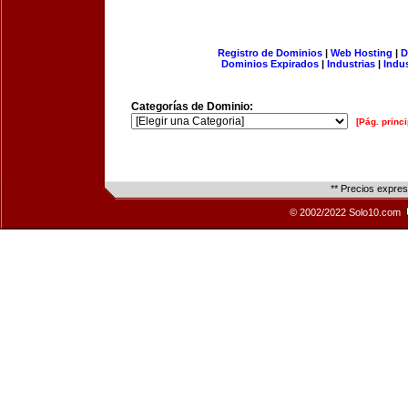
Registro de Dominios
|
Web Hosting
|
D
Dominios Expirados
|
Industrias
|
Indu
Categorías de Dominio:
[Pág. princi
** Precios expre
© 2002/2022 Solo10.com