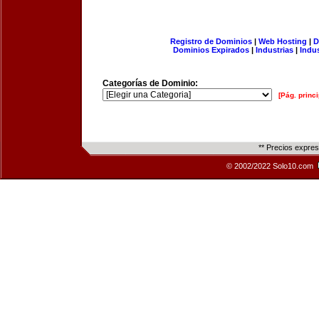
Registro de Dominios
|
Web Hosting
|
D
Dominios Expirados
|
Industrias
|
Indu
Categorías de Dominio:
[Pág. princi
** Precios expre
© 2002/2022 Solo10.com