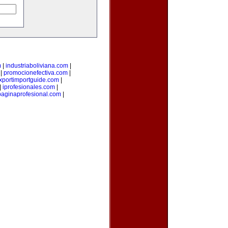
m
|
industriaboliviana.com
|
|
promocionefectiva.com
|
xportimportguide.com
|
|
iprofesionales.com
|
paginaprofesional.com
|