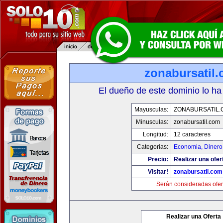
zonabursatil
El dueño de este dominio lo ha
Mayusculas:
ZONABURSATIL.
Minusculas:
zonabursatil.com
Longitud:
12 caracteres
Categorias:
Economia, Dinero
Precio:
Realizar una ofer
Visitar!
zonabursatil.com
Serán consideradas ofer
Realizar una Oferta