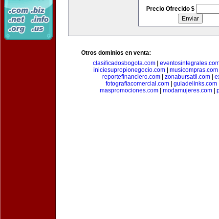
Precio Ofrecido $
Otros dominios en venta:
clasificadosbogota.com
|
eventosintegrales.co
iniciesupropionegocio.com
|
musicompras.com
reportefinanciero.com
|
zonabursatil.com
|
e
fotografiacomercial.com
|
guiadelinks.com
maspromociones.com
|
modamujeres.com
|