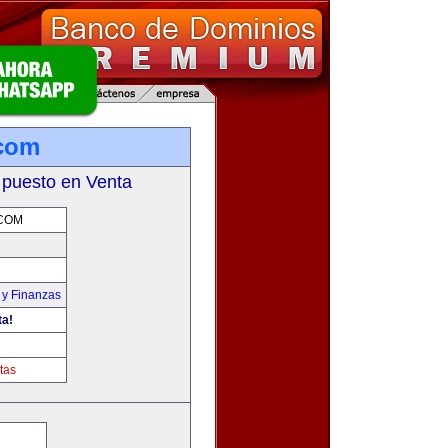
.com
 puesto en Venta
COM
 y Finanzas
ta!
tas