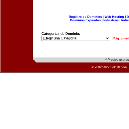
Registro de Dominios
|
Web Hosting
|
D
Dominios Expirados
|
Industrias
|
Indu
Categorías de Dominio:
[Pág. princi
** Precios expre
© 2002/2022 Solo10.com