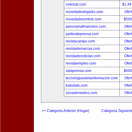
noticlub.com
$1,49
novedadeslegales.com
Ofer
novedadesonline.com
$550
panoramafinanciero.com
Ofer
partesdeprensa.com
Ofer
revistacampo.com
Ofer
revistademarcas.com
Ofer
revistadenoticias.com
Ofer
revistaempleo.com
Ofer
salaprensa.com
$600
tecnologiasdelainformacion.com
Ofer
tododato.com
Ofer
zonademedios.com
Ofer
<< Categoria Anterior (Hogar)
Categoria Siguient