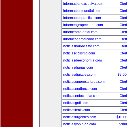
informacionexclusiva.com
Ofer
informacionmundial.com
Ofer
informacionpractica.com
Ofer
informeagropecuario.com
Ofer
informeambiental.com
Ofer
informesdemercado.com
Ofer
noticiasbaloncesto.com
Ofer
noticiasciclismo.com
Ofer
noticiasdeeconomia.com
Ofer
noticiasdiarias.com
Ofer
noticiasdigitales.com
$2,50
noticiasempresariales.com
Ofer
noticiasendirecto.com
Ofer
noticiasentucelular.com
Ofer
noticiasgolf.com
Ofer
noticiastenis.com
Ofer
noticiasurgentes.com
$10,0
noticiasyopinion.com
$980