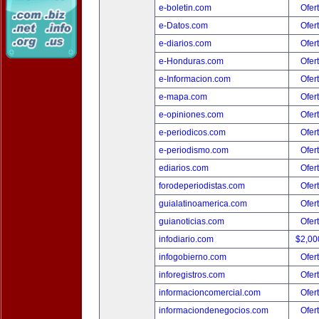
e-boletin.com
Ofer
e-Datos.com
Ofer
e-diarios.com
Ofer
e-Honduras.com
Ofer
e-Informacion.com
Ofer
e-mapa.com
Ofer
e-opiniones.com
Ofer
e-periodicos.com
Ofer
e-periodismo.com
Ofer
ediarios.com
Ofer
forodeperiodistas.com
Ofer
guialatinoamerica.com
Ofer
guianoticias.com
Ofer
infodiario.com
$2,00
infogobierno.com
Ofer
inforegistros.com
Ofer
informacioncomercial.com
Ofer
informaciondenegocios.com
Ofer